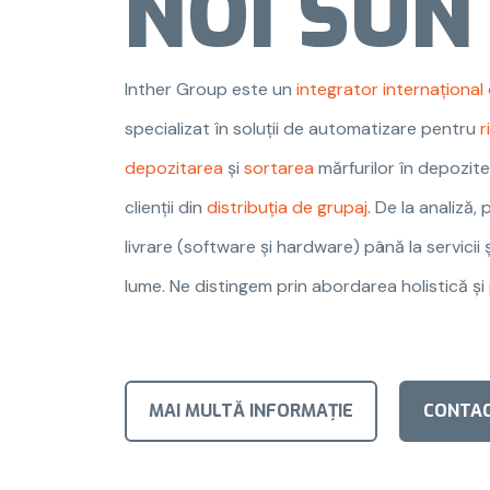
NOI SU
Inther Group este un
integrator internațional
specializat în soluții de automatizare pentru
r
depozitarea
și
sortarea
mărfurilor în depozit
clienții din
distribuția de grupaj
. De la analiză,
livrare (software și hardware) până la servicii 
lume. Ne distingem prin abordarea holistică și
MAI MULTĂ INFORMAȚIE
CONTA