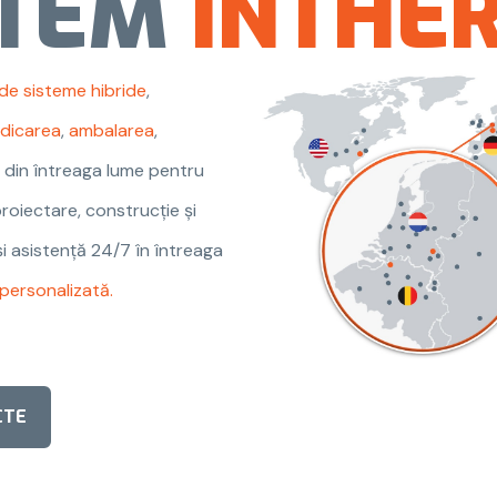
NTEM
INTHE
 de sisteme hibride
,
idicarea
,
ambalarea
,
e din întreaga lume pentru
 proiectare, construcție și
și asistență 24/7 în întreaga
personalizată.
CTE